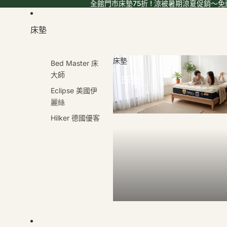
全館門市床墊75折 ! 涼被暑期涼夏促銷～免運
床墊
床墊
Bed Master 床
大師
床墊
Eclipse 美國伊
麗絲
Hilker 德國優客