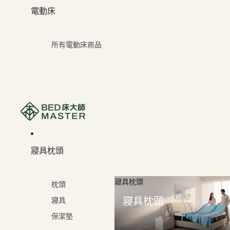
電動床
所有電動床商品
寢具枕頭
寢具枕頭
枕頭
寢具枕頭
寢具
保潔墊